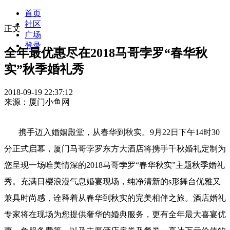
首页
社区
正文
广场
登录
全年最优惠尽在2018马哥孛罗“春华秋
实”秋季婚礼秀
2018-09-19 22:37:12
来源：厦门小鱼网
携手迈入婚姻殿堂，从春华到秋实。9月22日下午14时30
分正式启幕，厦门马哥孛罗东方大酒店将携手千秋婚礼定制为
您呈现一场唯美情深的2018马哥孛罗“春华秋实”主题秋季婚礼
秀。充满日樱浪漫气息婚宴现场，纯净清新的s形舞台优雅又
兼具时尚感，诠释着从春华到秋实的完美相伴之旅。酒店婚礼
专家将在现场为您提供奢华的婚典服务，更有全年最大喜宴优