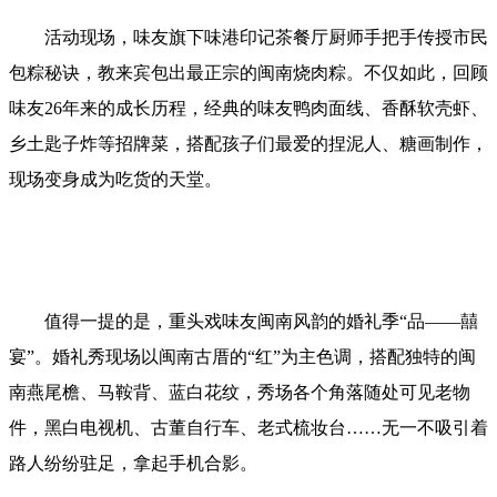
活动现场，味友旗下味港印记茶餐厅厨师手把手传授市民
包粽秘诀，教来宾包出最正宗的闽南烧肉粽。不仅如此，回顾
味友26年来的成长历程，经典的味友鸭肉面线、香酥软壳虾、
乡土匙子炸等招牌菜，搭配孩子们最爱的捏泥人、糖画制作，
现场变身成为吃货的天堂。
值得一提的是，重头戏味友闽南风韵的婚礼季“品——囍
宴”。婚礼秀现场以闽南古厝的“红”为主色调，搭配独特的闽
南燕尾檐、马鞍背、蓝白花纹，秀场各个角落随处可见老物
件，黑白电视机、古董自行车、老式梳妆台……无一不吸引着
路人纷纷驻足，拿起手机合影。