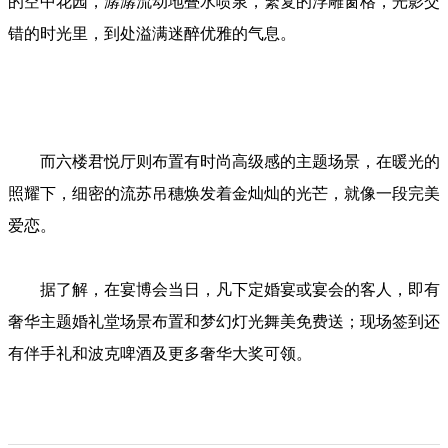
的空中花园，潺潺流动地叠水喷泉，繁复的浮雕窗格，光影交
错的时光里，到处溢满迷醉优雅的气息。
而六楼君悦厅则布置有时尚高级感的主题场景，在暖光的
照耀下，细密的流苏吊穗焕发着金灿灿的光芒，就像一段完美
爱恋。
据了解，在宴博会当日，凡下定婚宴或宴会的客人，即有
奢华主题婚礼堂场景布置和梦幻灯光舞美免费送；现场签到还
有伴手礼和波克啤酒及更多奢华大奖可领。