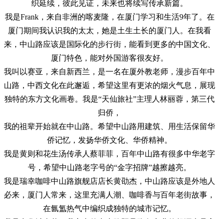
织延续，彼此见证，未来也将续写传承新篇。
我是Frank，来自非洲的喀麦隆，在厦门学习和生活9年了。在
厦门期间我认识我的太太，她是土生土长的厦门人。在我看
来，中山路应该是国际化的步行街，能看到更多的中国文化、
厦门特色，能对外国游客很友好。
我叫以赛亚，来自新西兰，是一名在厦外教老师，漫步百年中
山路，中西文化在此邂逅，希望这里有更浓的烟火气息，展现
独特的东方文化画卷。
我是“天仙旅社”主理人林丽蓉，第三代
归侨，
我的祖辈开始就在中山路。希望中山路用建筑、用生活保留华
侨记忆，发扬华侨文化、华侨精神。
我是黄则和花生汤传承人蔡菲菲，百年中山路有很多中华老字
号，希望中山路老字号的“金字招牌”越擦越亮。
我是瑞幸咖啡中山路旗舰店店长黄劭杰，中山路应该是外地人
必来，厦门人常来，这里充满人潮、咖啡香与百年老街故事，
在氤氲热气中编织成独特的城市记忆。