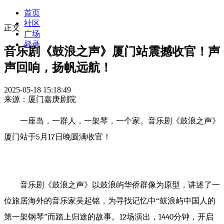
首页
社区
正文
广场
登录
音乐剧《鼓浪之声》厦门站震撼收官！声
声回响，扬帆远航！
2025-05-18 15:18:49
来源：厦门嘉庚剧院
一座岛，一群人，一架琴，一个家。音乐剧《鼓浪之声》
厦门站于
5
月
17
日晚圆满收官！
音乐剧《鼓浪之声》以鼓浪屿华侨群像为原型，讲述了一
位旅居海外的音乐家吴起铭，为寻找记忆中
“鼓浪屿中国人的
第一架钢琴”而踏上归途的故事。
12
场演出，
1440
分钟，开启