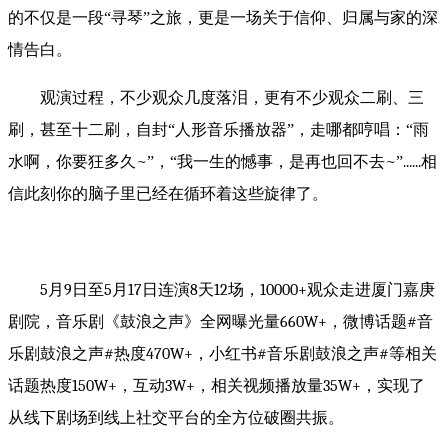
的不仅是一段“寻琴”之旅，更是一场关于信仰、归属与家的深
情告白。
观演过程，不少观众几度落泪，更有不少观众二刷、三
刷，甚至十二刷，自封
“人形音乐播放器”，走哪都哼唱：“雨
水啊，你要狂多久
~
”，“我一生的憾事，是再也回不去
~
”
......
相
信此刻你的脑子里已经在循环着这些旋律了。
5
月
9
日至
5
月
17
日连演
8
天
12
场，
10000+
观众走进厦门嘉庚
剧院，音乐剧《鼓浪之声》全网曝光量
660W+
，微博话题
#
音
乐剧鼓浪之声
#
热度
470W+
，小红书
#
音乐剧鼓浪之声
#
等相关
话题热度
150W+
，互动
3W+
，相关视频播放量
35W+
，实现了
从线下剧场到线上社交平台的全方位破圈共振。