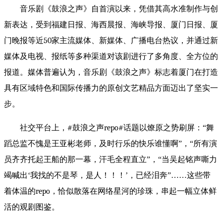
音乐剧《鼓浪之声》自首演以来，凭借其高水准制作与创
新表达，受到福建日报、海西晨报、海峡导报、厦门日报、厦
门晚报等近
50
家主流媒体、新媒体、广播电台热议，并通过新
媒体及电视、报纸等多种渠道对该剧进行了多角度、全方位的
报道。媒体普遍认为，音乐剧《鼓浪之声》标志着厦门在打造
具有区域特色和国际传播力的原创文艺精品方面迈出了坚实一
步。
社交平台上，
#
鼓浪之声
repo#
话题以燎原之势刷屏：“舞
蹈总监不愧是王亚彬老师，及时行乐的快乐谁懂啊”，“所有演
员齐齐托起王船的那一幕，汗毛全程直立”，“当吴起铭声嘶力
竭喊出‘我找的不是琴，是人！！！’，已经泪奔”……这些带
着体温的
repo
，恰似散落在网络星河的珍珠，串起一幅立体鲜
活的观剧图鉴。