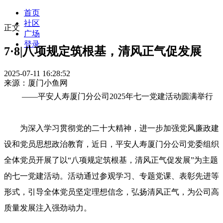
首页
社区
正文
广场
登录
7·8|八项规定筑根基，清风正气促发展
2025-07-11 16:28:52
来源：厦门小鱼网
——平安人寿厦门分公司2025年七一党建活动圆满举行
为深入学习贯彻党的二十大精神，进一步加强党风廉政建
设和党员思想政治教育，近日，平安人寿厦门分公司党委组织
全体党员开展了以“八项规定筑根基，清风正气促发展”为主题
的七一党建活动。活动通过参观学习、专题党课、表彰先进等
形式，引导全体党员坚定理想信念，弘扬清风正气，为公司高
质量发展注入强劲动力。