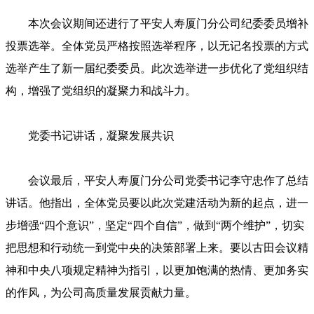
本次会议期间还进行了平安人寿厦门分公司纪委委员增补
投票选举。全体党员严格按照选举程序，以无记名投票的方式
选举产生了新一届纪委委员。此次选举进一步优化了党组织结
构，增强了党组织的凝聚力和战斗力。
党委书记讲话，凝聚发展共识
会议最后，平安人寿厦门分公司党委书记李守忠作了总结
讲话。他指出，全体党员要以此次党建活动为新的起点，进一
步增强“四个意识”，坚定“四个自信”，做到“两个维护”，切实
把思想和行动统一到党中央的决策部署上来。要以古田会议精
神和中央八项规定精神为指引，以更加饱满的热情、更加务实
的作风，为公司高质量发展贡献力量。