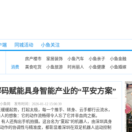
户端
同城活动
小鱼关注
房产楼市
家居装饰
小鱼汽车
小鱼亲子
小鱼金融
美食吃货
小鱼旅游
时尚丽人
小鱼健康
小鱼婚嫁
消费
码赋能具身智能产业的“平安方案”
小鱼网
发布时间：2026-01-12 15:06:39
正缓缓起势，打起太极，每一个推手、转身、云手都行云流水，
器人的想象：它的动作流畅得令人忘了它并非血肉之躯。
有人还掏出手机拍摄。这台名为“夏起”的机器人，由深圳具身
个动作的协调性与精准度，都彰显着深圳在双足机器人运动控制