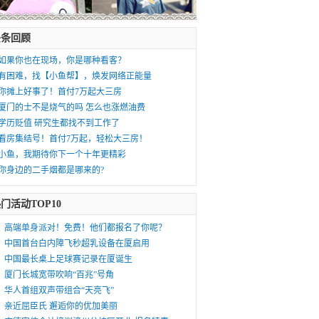
头条回顾
如果你也在现场，你是哪种看客？
有困难，找【小鱼帮】，焕发网络正能量
你摊上好事了！首付7万起大三房
厦门的士不是烧气的吗 怎么也涨燃油费
学历贬值 研究生都找不到工作了
看房集结号！首付7万起，轻松大三房！
小鱼，我期待你下一个十年更精彩
你身边的二手烟都是哪来的?
门活动TOP10
高端单身派对！免费！他们都报名了你呢？
中国首台白内障飞秒超乳设备在厦启用
中国最长桌上足球赛记录在厦诞生
厦门长城宽带吹响“百兆”号角
华人首组双声带组合“天亮飞”
亲近屈臣氏 邂逅你的优加美丽