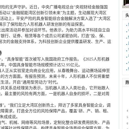
险的无声守护。近日，中央广播电视总台“央视财经金融强国
活动以“金融赋能湾区创新引领未来”为主题，生动展现大湾区
在活动上，平安产险的具身智能综合金融解决方案入选了“大湾区
·
展示了保险助力人形机器人研发创新的有益探索。
出席活动并参加对话环节。他表示，为助力高水平科技自立自
·
银行、证券、租赁等各个成员公司紧密协同，打造“投、保、
·
层次的金融支持体系，为科技创新企业提供覆盖研发、生产、运
·
·
持
·
，“具身智能”首次被写入我国政府工作报告。《2025人形机器
·
年，中国具身智能市场规模预计达52.95亿元。
·
人正从实验室走向商业化应用，从春晚舞台、运动赛场延伸至
活的方方面面。有报告预测，未来十年，人形机器人不仅将重塑
生活，开启“通用型劳动力”时代。
热
公共关系总经理吴为表示，当机器人进入人类社会，它开始跟人
1
险。最主要的风险有两方面，一是机器人自身的损坏，二是对周
2
器”。“我们立足大湾区创新热土，拜访了多家具身智能企业，调
3
障需求，打造全方位的风险保障产品，覆盖‘研、产、销、租、
4
理朱成成说。
5
气、机械、网络等风险场景，定制化整合研发费用损失、产品
6
衰减等针对性保障产品，构建具身智能全场景综合保障方案，为