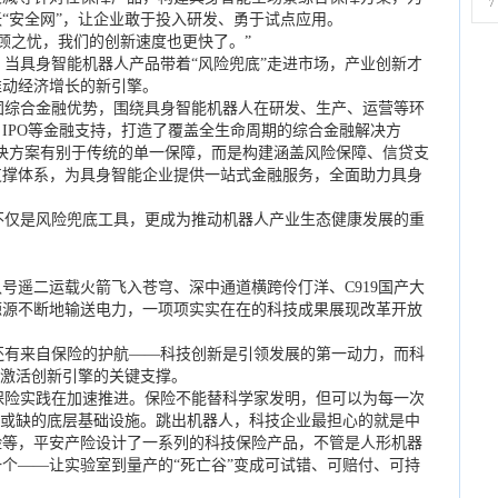
7
“安全网”，让企业敢于投入研发、勇于试点应用。
顾之忧，我们的创新速度也更快了。”
当具身智能机器人产品带着“风险兜底”走进市场，产业创新才
推动经济增长的新引擎。
综合金融优势，围绕具身智能机器人在研发、生产、运营等环
IPO等金融支持，打造了覆盖全生命周期的综合金融解决方
决方案有别于传统的单一保障，而是构建涵盖风险保障、信贷支
支撑体系，为具身智能企业提供一站式金融服务，全面助力具身
仅是风险兜底工具，更成为推动机器人产业生态健康发展的重
号遥二运载火箭飞入苍穹、深中通道横跨伶仃洋、C919国产大
源源不断地输送电力，一项项实实在在的科技成果展现改革开放
有来自保险的护航——科技创新是引领发展的第一动力，而科
是激活创新引擎的关键支撑。
险实践在加速推进。保险不能替科学家发明，但可以为每一次
可或缺的底层基础设施。跳出机器人，科技企业最担心的就是中
险等，平安产险设计了一系列的科技保险产品，不管是人形机器
个——让实验室到量产的“死亡谷”变成可试错、可赔付、可持