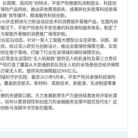
、长周期、高风险”的特点，平安产险根据先进制造业、科技创
富保险产品供给，推出研发费用损失、成果转化失败等科技类保
—金融”良性循环，精准服务科技创新。
AI步态预测与力矩自适应技术的消费级外骨骼产品，在国内尚
的情况下，平安产险依托平安完善的科技保险服务体系，制定了
，为智能外骨骼的消费推广保驾护航。
业前沿动态，针对一家人工智能大模型企业在研发、训练、部
风险，经过深入研究与创新设计，推出全面保险保障方案，实现
保险在南宁落地，打破了行业在该领域的保险保障空白。
区常态化运营的“无人机邮路”提供无人机机身险及第三方责任
安产险打造了覆盖从大型通航机队到无人机的全场景低空经济保障
万架无人机，提供风险保障超过900亿元。
的守护实践：截至2025年9月末，平安产险共承保科技保险
保障，覆盖航空航天、新材料、高新技术、新能源、先进制造等重
航。
转换的关键窗口期，大力发展新质生产力是持续激发经济增长潜
署。如何以更具韧性和创造力的金融服务支撑中国式现代化？这
的创新与深耕中书写新的篇章。