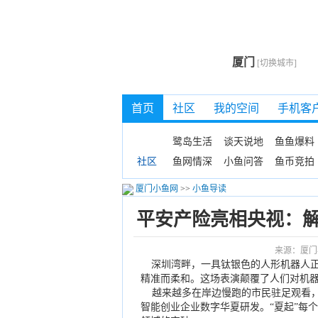
厦门
[切换城市]
首页
社区
我的空间
手机客
鹭岛生活
谈天说地
鱼鱼爆料
鱼网情深
小鱼问答
鱼币竞拍
社区
厦门小鱼网
>>
小鱼导读
平安产险亮相央视：解
来源：厦门
深圳湾畔，一具钛银色的人形机器人
精准而柔和。这场表演颠覆了人们对机
越来越多在岸边慢跑的市民驻足观看，
智能创业企业数字华夏研发。“夏起”每