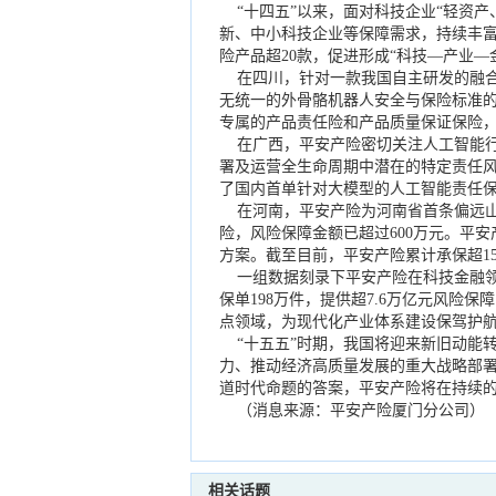
“十四五”以来，面对科技企业“轻资产
新、中小科技企业等保障需求，持续丰
险产品超20款，促进形成“科技—产业
在四川，针对一款我国自主研发的融合
无统一的外骨骼机器人安全与保险标准
专属的产品责任险和产品质量保证保险
在广西，平安产险密切关注人工智能行
署及运营全生命周期中潜在的特定责任
了国内首单针对大模型的人工智能责任
在河南，平安产险为河南省首条偏远山
险，风险保障金额已超过600万元。平
方案。截至目前，平安产险累计承保超15
一组数据刻录下平安产险在科技金融领域
保单198万件，提供超7.6万亿元风险
点领域，为现代化产业体系建设保驾护
“十五五”时期，我国将迎来新旧动能
力、推动经济高质量发展的重大战略部
道时代命题的答案，平安产险将在持续
（消息来源：平安产险厦门分公司）
相关话题