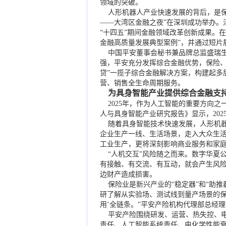
领域的突破。
人形机器人产业快速发展的背后，是保
——大湾区金融之夜”在深圳成功举办。
“十四五”期间金融领域改革创新成果。
金融高质量发展典型案例”，并通过短片
中国平安董事会秘书兼品牌总监盛瑞生
强，平安充分发挥综合金融优势，保险、
贷”一揽子综合金融解决方案，构建起多
营、销售全生命周期服务。
为具身智能产业提供综合金融支
2025年，作为人工智能的重要方向之一
人与具身智能产业研究报告》显示，2025
随着具身智能技术快速发展，人形机器
企业生产一线、生活场景，走入大众生
工业生产，更将深刻影响商业服务和家庭
“人机交互”风险随之而来。数字华夏
有接触、有交流、有互动，就会产生风
边财产造成损害。
保险业是新兴产业的“稳定器”和“助推
研了解从实验场、测试线到量产场景的保
用’全链条。”平安产险机构代理部总经
平安产险围绕研发、运营、热失控、电
责任、人工智能系统责任、电化学性能