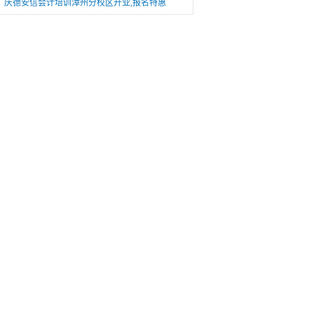
庆德安信会计培训漳州分校区开业,报名特惠