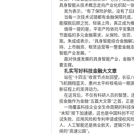
具身智能从技术概念走向产业化织起一张
吴为表示，“有了保险护航，没有了后
当每一次技术试错都有金融保障托底，
能摆脱后顾之忧、轻装上阵，真正成为
值得一提的是，平安产险依托平安集团
节面临的多元金融需求，从保险、信贷、
案。朱成成表示，“具身智能综合金融解
持、上市融资、租赁运营等一整套金融
智能产业发展。”
面对快速发展的具身智能产业，金融不
要支撑。
扎实写好科技金融大文章
站在“十四五”收官节点处回望，长征八
飞机翱翔蓝天、惠州太平岭核电站一期
新征程上的澎湃动力。
在这背后，不仅有科研人员的智慧，还
技金融作为金融“五篇大文章”之首，正
一场覆盖科技企业全生命周期的科技保
“未知”按下加速键，这也是中国科创不
试失败、应用风险和专利申请或侵权风
人、人工智能还是商业航天，逻辑只有一
续的“高速公路”。