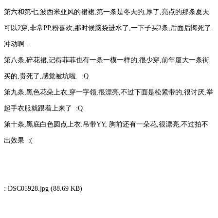
第六和第七,波西米亚风的裙裙,第一条是冬天的,厚了,亮点的那条夏天
可以2穿,非常PP,粉喜欢,那时候脑袋进水了,一下子买2条,后面后悔死了.
冲动啊...
第八条,碎花裙,记得菲菲也有一条一模一样的,很少穿,前年厦大一条街
买的,贵死了,感觉被坑啦. :Q
第九条,黑色花朵上衣,穿一字领,很漂亮,不过下面是松紧带的,很讨厌,举
起手衣服就跟着上来了 :Q
第十条,黑底白色圆点上衣.吊带YY, 胸前还有一朵花,很漂亮,不过拍不
出效果 :(
: DSC05928.jpg (88.69 KB)