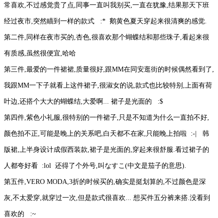
常喜欢,不过感觉贵了点,同事一直叫我别买,一直在犹豫,结果那天下班
经过夜市,突然瞄到一样的款式 :* 鹅黄色夏天穿起来很清爽的感觉.
第二件,同样在夜市买的,杏色,很喜欢那个蝴蝶结和那些珠子,看起来很
有质感,虽然很便宜,哈哈
第三件,最爱的一件裙裙,质量很好,跟MM在同安逛街的时候偶然看到了,
我跟MM一下子就看上这件裙子,很淑女的说,款式也比较特别,上面有荷
叶边,还搭个大大的蝴蝶结,大爱啊... 裙子是光面的 :$
第四件,紫色小礼服,很特别的一件裙子,只是不知道为什么一直拍不好,
颜色拍不正,可能是晚上的关系吧,白天都不在家,只能晚上拍啦 :-| 韩
版裙,上半身设计成假西装款,裙子是光面的,穿起来很舒服.看过裙子的
人都夸好看 :lol 还得了个外号,叫なすこ(中文是茄子的意思).
第五件,VERO MODA,3折的时候买的,确实是挺划算的,不过颜色是深
灰,不太爱穿,就穿过一次,但是款式很喜欢... 想买件五分裤来搭.没看到
喜欢的 :~