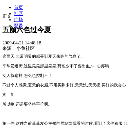
首页
社区
正文
广场
登录
五颜六色过今夏
2009-04-21 14:48:18
来源：小鱼社区
这两天,非常明显的感受到夏天来临的气息了.
平常爱逛街,这里晃晃那里晃晃,荷包少不了要出血,:~ 心疼呐...
女人就这样,怎么也控制不了...
不过个人感觉,夏天的衣服,不用买到多好,天天洗,天天搓,买好的我会心
疼 :$
所以咯,还是要坚持平价啊...
第一件,这件之前菲菲发公主裙的网站给我看的时候,看到了这件衣服,非