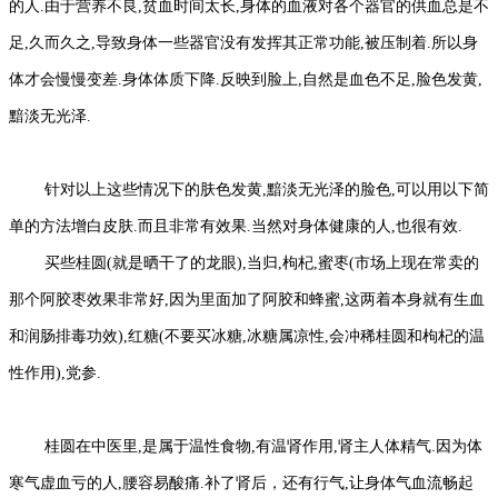
的人.由于营养不良,贫血时间太长,身体的血液对各个器官的供血总是不
足,久而久之,导致身体一些器官没有发挥其正常功能,被压制着.所以身
体才会慢慢变差.身体体质下降.反映到脸上,自然是血色不足,脸色发黄,
黯淡无光泽.
针对以上这些情况下的肤色发黄,黯淡无光泽的脸色,可以用以下简
单的方法增白皮肤.而且非常有效果.当然对身体健康的人,也很有效.
买些桂圆(就是晒干了的龙眼),当归,枸杞,蜜枣(市场上现在常卖的
那个阿胶枣效果非常好,因为里面加了阿胶和蜂蜜,这两着本身就有生血
和润肠排毒功效),红糖(不要买冰糖,冰糖属凉性,会冲稀桂圆和枸杞的温
性作用),党参.
桂圆在中医里,是属于温性食物,有温肾作用,肾主人体精气.因为体
寒气虚血亏的人,腰容易酸痛.补了肾后，还有行气,让身体气血流畅起