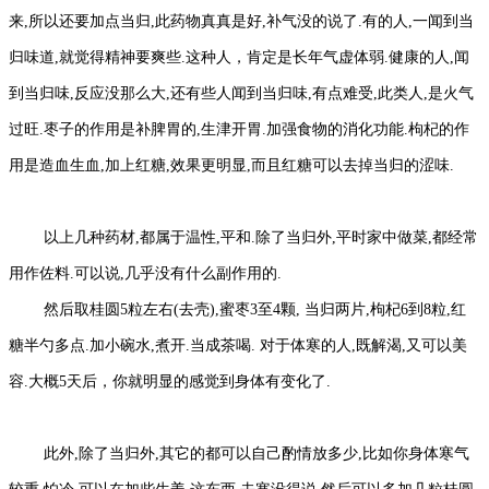
来,所以还要加点当归,此药物真真是好,补气没的说了.有的人,一闻到当
归味道,就觉得精神要爽些.这种人，肯定是长年气虚体弱.健康的人,闻
到当归味,反应没那么大,还有些人闻到当归味,有点难受,此类人,是火气
过旺.枣子的作用是补脾胃的,生津开胃.加强食物的消化功能.枸杞的作
用是造血生血,加上红糖,效果更明显,而且红糖可以去掉当归的涩味.
以上几种药材,都属于温性,平和.除了当归外,平时家中做菜,都经常
用作佐料.可以说,几乎没有什么副作用的.
然后取桂圆5粒左右(去壳),蜜枣3至4颗, 当归两片,枸杞6到8粒,红
糖半勺多点.加小碗水,煮开.当成茶喝. 对于体寒的人,既解渴,又可以美
容.大概5天后，你就明显的感觉到身体有变化了.
此外,除了当归外,其它的都可以自己酌情放多少,比如你身体寒气