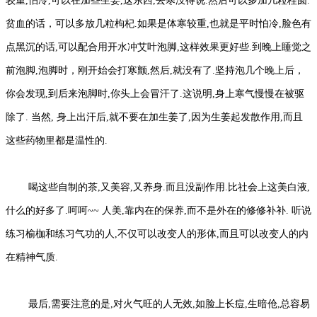
较重,怕冷,可以在加些生姜,这东西,去寒没得说.然后可以多加几粒桂圆.
贫血的话，可以多放几粒枸杞.如果是体寒较重,也就是平时怕冷,脸色有
点黑沉的话,可以配合用开水冲艾叶泡脚,这样效果更好些.到晚上睡觉之
前泡脚,泡脚时，刚开始会打寒颤,然后,就没有了.坚持泡几个晚上后，
你会发现,到后来泡脚时,你头上会冒汗了.这说明,身上寒气慢慢在被驱
除了. 当然, 身上出汗后,就不要在加生姜了,因为生姜起发散作用,而且
这些药物里都是温性的.
喝这些自制的茶,又美容,又养身.而且没副作用.比社会上这美白液,
什么的好多了.呵呵~~ 人美,靠内在的保养,而不是外在的修修补补. 听说
练习榆枷和练习气功的人,不仅可以改变人的形体,而且可以改变人的内
在精神气质.
最后,需要注意的是,对火气旺的人无效,如脸上长痘,生暗伧,总容易