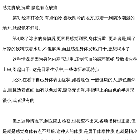
感觉脚酸,沉重.腰也有点酸痛.
第3, 经常打哈欠.有点怕冷.喜欢阴冷的地方,或者一到阴冷潮湿的
地方,就感觉不舒服.
第4,吃了冰凉的食物后,更容易感觉到累,身体沉重. 更甚者是,喝了
冰凉的饮料或者水后,不但解渴,而且感觉身体发热,口干,更想喝水了.
这种情况是因为身体内寒气过重,压制气血的循环流畅,导致虚火往
上串,引起口干. 这是日常生活中,一些体怔表现特点.
此外,在看下自己身体表面症状,如看脸色,一般健康的人,肤色自然
白,而且透着点红.如有肤色发黄,黯淡无光泽.手指甲上的白色的半月形
很小,或者没有的.
但是这种情况下,到医院去检察,也检查不出来,各项指标也正常.但
是就是感觉身体有点不舒服.这种人的体质,是属于体寒性质,也就是怕冷