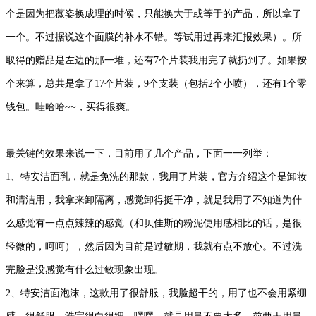
个是因为把薇姿换成理的时候，只能换大于或等于的产品，所以拿了
一个。不过据说这个面膜的补水不错。等试用过再来汇报效果）。所
取得的赠品是左边的那一堆，还有7个片装我用完了就扔到了。如果按
个来算，总共是拿了17个片装，9个支装（包括2个小喷），还有1个零
钱包。哇哈哈~~，买得很爽。
最关键的效果来说一下，目前用了几个产品，下面一一列举：
1、特安洁面乳，就是免洗的那款，我用了片装，官方介绍这个是卸妆
和清洁用，我拿来卸隔离，感觉卸得挺干净，就是我用了不知道为什
么感觉有一点点辣辣的感觉（和贝佳斯的粉泥使用感相比的话，是很
轻微的，呵呵），然后因为目前是过敏期，我就有点不放心。不过洗
完脸是没感觉有什么过敏现象出现。
2、特安洁面泡沫，这款用了很舒服，我脸超干的，用了也不会用紧绷