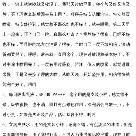
收，一涂上就咻咻就吸收没了。我那天过敏严重，整个脸又红又痒又
肿，买了理家套装后回去马上用了。顺序是特安洁面泡沫、特安舒缓
喷雾、特安舒护乳，感觉脸不那么红也不痒了，就去睡觉。第二天早
上一起来，吓了自己一跳。真那么神奇？？竟然好了很多，已经不好
也不痒，而且肿的地方也消退了很多。当时自己一度不敢相信，激动
得都要哭了。呼呼。后来就一直用这个，现在过敏现象基本好了，不
过中途小喷用完了，一度有用过薇姿、雅漾、依云的喷雾，感觉进展
缓慢，于是又去换了理的大喷，从昨天晚上开始坚持用。相信很快就
能完全好了。呵呵
5、每日隔离乳液，SPF30 PA+++，这个用的是支装小样，感觉很不
错，吸收很快，也不油，而且有点修色作用，涂完后会白嫩一点，不
过小贵，如果是买正装产品，估计我舍不得。呵呵
6、立润爽肤水，用的是支装小样，感觉不错，有点淡淡的味道，但是
闻着却很舒服，用了觉得补水，不过因为我过敏比较严重，现在目前