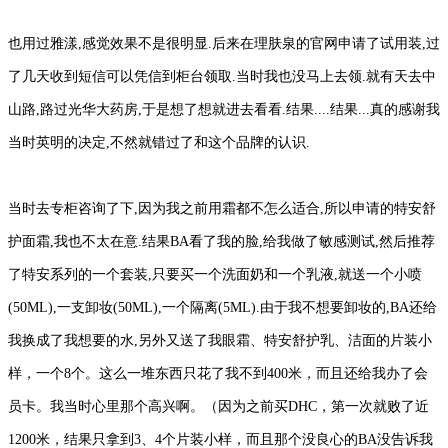
也用过雅漾,感觉效果不是很明显.后来在理肤泉的官网申请了试用装,过
了几天收到短信可以凭信到柜台领取.当时我也没马上去领.就有天去中
山路,路过光华大药房,于是想了想就进去看看.结果....结果...真的感谢我
当时英明的决定,不然就错过了和这个品牌的认识.
当时去专柜咨询了下,因为我之前用霜都不怎么适合,所以申请的特安舒
护面霜,我也不太在意.结果BA看了我的脸,给我做了敏感测试,然后推荐
了特安系列的一个套装,只要买一个洗面奶和一个乳液,就送一个小喷
(50ML),一支卸妆(50ML),一个隔离(5ML).由于我不想要卸妆的,BA还给
我换成了我想要的水,另外又送了我眼霜、特安舒护乳、洁面的片装小
样，一个8个。这么一堆东西只花了我不到400米，而且还给我办了会
员卡。我当时心里那个高兴啊。（因为之前买DHC，第一次就败了近
1200米，结果只拿到3、4个片装小样，而且那个没良心的BA没告诉我