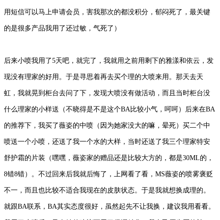
用短信可以马上申请会员，害我那次的都没积分，郁闷死了，最关键
的是很多产品我用了还过敏，气死了）
后来小喷我用了5天吧，就完了，我就用之前用剩下的雅漾和依云，发
现没有理家的好用。于是寻思着再去买个理的大喷来用。那天去天
虹，我就晃到柜台去问了下，发现大喷没有做活动，而且当时柜台没
什么理家的小样送（不晓得是不是这个BA比较小气，呵呵）后来在BA
的推荐下，我买了薇姿的中喷（因为她家没大的嘛，晕死）买二个中
喷送一个小喷，还送了我一个水的大样，当时还送了我三个理家特安
舒护霜的片装（嘿嘿，薇姿家的赠品还是比较大方的，都是30ML的，
8错8错）。不过回来后我就后悔了，上网看了看，MS薇姿的喷雾褒贬
不一，而且也比较不适合我现在的皮肤状态。于是我就想换成理的。
就跟BA联系，BA其实态度很好，虽然起先不让我换，建议我用看看。