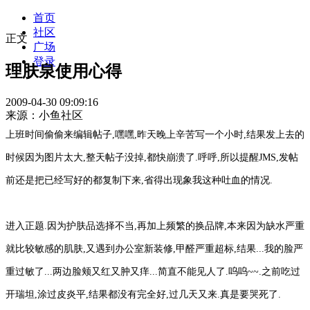
首页
社区
正文
广场
登录
理肤泉使用心得
2009-04-30 09:09:16
来源：小鱼社区
上班时间偷偷来编辑帖子,嘿嘿,昨天晚上辛苦写一个小时,结果发上去的
时候因为图片太大,整天帖子没掉,都快崩溃了.呼呼,所以提醒JMS,发帖
前还是把已经写好的都复制下来,省得出现象我这种吐血的情况.
进入正题.因为护肤品选择不当,再加上频繁的换品牌,本来因为缺水严重
就比较敏感的肌肤,又遇到办公室新装修,甲醛严重超标,结果...我的脸严
重过敏了...两边脸颊又红又肿又痒...简直不能见人了.呜呜~~.之前吃过
开瑞坦,涂过皮炎平,结果都没有完全好,过几天又来.真是要哭死了.