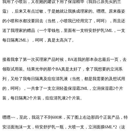
我用了小喷后，又在她的建议下用了保湿精华（我自己原先买的兰
蔻），后来又有点过敏，于是她就让我换成理家的。嘿嘿。原来薇姿
的小喷和水都没要回去（当然，小喷我已经用完了，呵呵），而且还
送了我理家的赠品（一个零钱包，里面有一支特安舒护乳5ML，一支
每日隔离2ML），呵呵，真是太高兴了。
接着我拿了第一次买理家产品时候，BA送我的那本杂志最后一页，去
领取试用装。结果光华的那个BA真是太好了，拿了我想要的立润系
列，又给了我每日隔离及痘痘清乳液（当然，都是我需要的及想试用
的，呵呵），一共拿了一支立润轻盈保湿霜2ML，立润保湿霜2个片
装，每日隔离2个片装，痘痘清乳液2个片装。
嘿嘿~~，至此，我花了不到600米，买了图上右边那四个正装产品，特
安洁面泡沫一支，特安舒护乳一瓶，大喷一支，立润面膜6ML*2（这