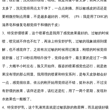
感，很舒服，洗完很白很细，嘿嘿。就是用量不要太多，前两天用量
太多了，洗完觉得用点太干净了，一点点刺痛。所以敏感皮的话还是
要稍微控制点用量，不是越多越好的，呵呵。（PS：我是用了DHC的
滋养皂和修复皂都觉得干和绷的干皮）
3、特安舒缓喷雾，这个喷雾也是我用了感觉效果最好的。过敏的时候
喷，喷完就不痒也不红了，再涂上特安舒护乳，过敏的现象就得到缓
解，也不感觉痒了。之前有次过敏的时候用过雅漾，刚喷的时候觉得
挺舒服，过了10秒后用纸巾按干，觉得会很干，最主要的是过了一阵
子，大概半小时左右，脸又开始痒。薇姿的喷雾感觉也还行，就是效
果没有理的那么明显。我用理的喷雾和特安系列，是每天皮肤都会好
一点，感觉很欣喜。依云的刚开始用觉得还不错，挺补水的，不过没
有舒缓的效果，该痒还是痒，该红还是红，用了一两个星期，发现补
水效果也一般般了。
4、特安舒护乳，这个乳液简直就是过敏肌肤的救星啊，而且超级好吸