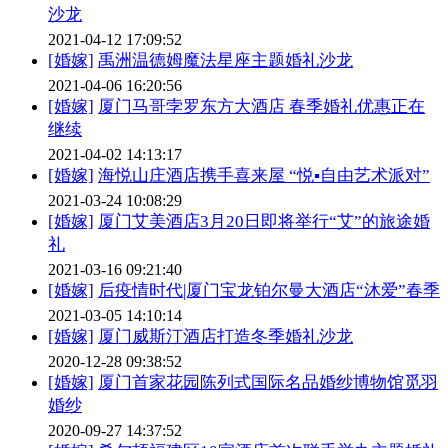
沙龙
2021-04-12 17:09:52
[婚嫁]
禹洲温德姆魔法星座主题婚礼沙龙
2021-04-06 16:20:56
[婚嫁]
厦门马哥孛罗东方大酒店 春季婚礼优惠正在
继续
2021-04-02 14:13:17
[婚嫁]
海悦山庄酒店携手喜来屋 “悦▪自由艺术派对”
2021-03-24 10:08:29
[婚嫁]
厦门艾美酒店3月20日即将举行“艾”的旅途婚
礼
2021-03-16 09:21:40
[婚嫁]
后疫情时代|厦门宝龙铂尔曼大酒店“沐爱”春季
2021-03-05 14:10:14
[婚嫁]
厦门威斯汀酒店打造冬季婚礼沙龙
2020-12-28 09:38:52
[婚嫁]
厦门首家花园陈列式国际名品婚纱博物馆觅羽
婚纱
2020-09-27 14:37:52