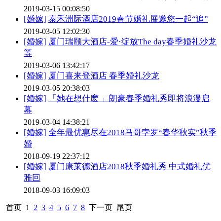
2019-03-15 00:08:50
[婚嫁]
泰禾洲际酒店2019春节婚礼展邀您一起“追”
2019-03-05 12:02:30
[婚嫁]
厦门瑞颐大酒店-爱·绽放The day春季婚礼沙龙
等
2019-03-06 13:42:17
[婚嫁]
厦门喜来登酒店 春季婚礼沙龙
2019-03-05 20:38:03
[婚嫁]
「她在想什麽 」朗豪春季婚礼秀即将浪漫启
幕
2019-03-04 14:38:21
[婚嫁]
全年最优惠尽在2018马哥孛罗“春华秋实”秋季
婚
2018-09-19 22:37:12
[婚嫁]
厦门康莱德酒店2018秋季婚礼秀 中式婚礼优
雅回
2018-09-03 16:09:03
首页
1
2
3
4
5
6
7
8
下一页
尾页