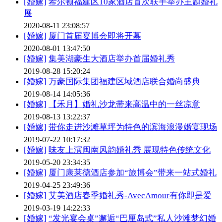
[婚嫁]
希尔顿福建区10家酒店首次联手举办主题婚礼
展
2020-08-11 23:08:57
[婚嫁]
厦门首届宴博会即将开幕
2020-08-01 13:47:50
[婚嫁]
集美湖豪生大酒店举办首届婚礼秀
2019-08-28 15:20:24
[婚嫁]
万豪国际集团福建区域酒店联合婚尚盛典
2019-08-14 14:05:36
[婚嫁]
【禾月】婚礼沙龙带来高温中的一丝凉意
2019-08-13 13:22:37
[婚嫁]
带你走进沙滩草坪为特色的滨海浪漫婚宴现场
2019-07-22 10:17:32
[婚嫁]
味友上演闽南风韵婚礼秀 展现特色传统文化
2019-05-20 23:34:35
[婚嫁]
厦门康莱德酒店参加“旅博会”带来一站式婚礼
2019-04-25 23:49:36
[婚嫁]
艾美酒店春季婚礼秀-AvecAmour有你即是爱
2019-03-19 14:22:33
[婚嫁]
“发光宴会桌”邂逅“巴厘岛式”私人沙滩梦幻婚